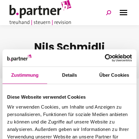
Search:
Nils Schmidli
You are here:
Home
Teammate
Nils Schmidli
Zustimmung
Details
Über Cookies
Schreiben Sie einen Kommentar
Diese Webseite verwendet Cookies
Your email address will not be published. Required fields are
marked
*
Wir verwenden Cookies, um Inhalte und Anzeigen zu
personalisieren, Funktionen für soziale Medien anbieten
Comment
zu können und die Zugriffe auf unsere Website zu
analysieren. Außerdem geben wir Informationen zu Ihrer
Verwendung unserer Website an unsere Partner für