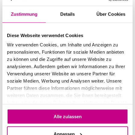
Zustimmung
Details
Über Cookies
Diese Webseite verwendet Cookies
Wir verwenden Cookies, um Inhalte und Anzeigen zu
personalisieren, Funktionen für soziale Medien anbieten
zu können und die Zugriffe auf unsere Website zu
analysieren. Außerdem geben wir Informationen zu Ihrer
Treuhand-Lehre
Verwendung unserer Website an unsere Partner für
soziale Medien, Werbung und Analysen weiter. Unsere
Wir sind sehr stolz, dass wir alle Lehrstellen
Partner führen diese Informationen möglicherweise mit
bzw. Ausbildungsplätze besetzt haben. Falls
weiteren Daten zusammen, die Sie ihnen bereitgestellt
du motiviert bist, in unserem qualifizierten,
haben oder die sie im Rahmen Ihrer Nutzung der Dienste
gesammelt haben.
dynamischen und jungen Team die
Alle zulassen
spannende Treuhandbranche kennen zu
lernen, so freuen wir uns auf deine
Anpassen