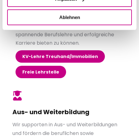
Bewerbung. Wir fühlen uns in der
Verantwortung der Branche und
gesellschaftlich verpflichtet, jungen
Ablehnen
Menschen solide Chancen für eine
spannende Berufslehre und erfolgreiche
Karriere bieten zu können.
KV-Lehre Treuhand/Immobilien
Freie Lehrstelle
Aus- und Weiterbildung
Wir supporten in Aus- und Weiterbildungen
und fördern die beruflichen sowie