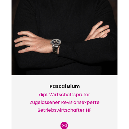
Pascal Blum
dipl. Wirtschaftsprüfer
Zugelassener Revisionsexperte
Betriebswirtschafter HF
E-