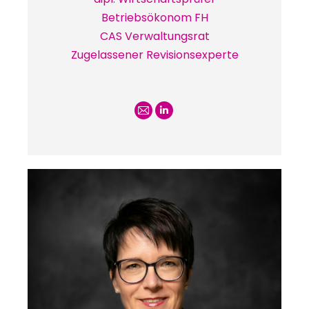
Betriebsökonom FH
CAS Verwaltungsrat
Zugelassener Revisionsexperte
E-
Linkedin
mail