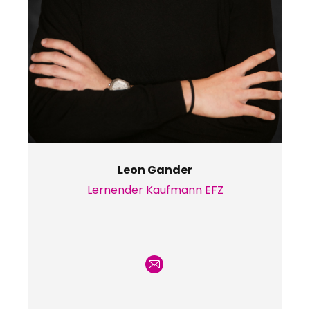
Leon Gander
Lernender Kaufmann EFZ
E-
mail