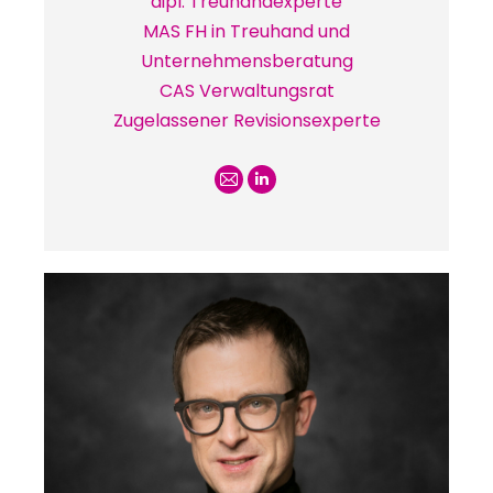
dipl. Treuhandexperte
MAS FH in Treuhand und
Unternehmensberatung
CAS Verwaltungsrat
Zugelassener Revisionsexperte
E-
Linkedin
mail