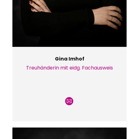
Gina Imhof
Treuhänderin mit eidg. Fachausweis
E-
mail