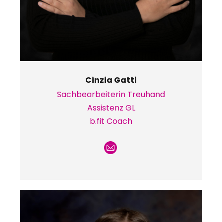
Cinzia Gatti
Sachbearbeiterin Treuhand
Assistenz GL
b.fit Coach
E-
mail