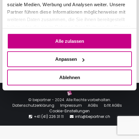
soziale Medien, Werbung und Analysen weiter. Unsere
Partner führen diese Informationen möglicherweise mit
weiteren Daten zusammen, die Sie ihnen bereitgestellt
RECENT COMMENTS
haben oder die sie im Rahmen Ihrer Nutzung der Dienste
gesammelt haben.
Alle zulassen
Anpassen
RECENT POSTS
Ablehnen
© bepartner - 2024. Alle Rechte vorbehalten.
Datenschutzerklärung
Impressum
AGBs
b.fit AGBs
Cookie-Einstellungen
+41 (41) 226 31 11
info@bepartner.ch