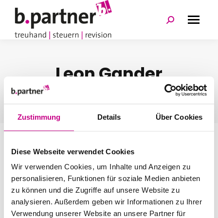
Search:
Leon Gander
You are here:
Home
Testimonials
Leon Gander
Zustimmung
Details
Über Cookies
”Lernen, wachsen, mitgestalten – das ist meine
Lehre bei b.partner.”
Diese Webseite verwendet Cookies
Wir verwenden Cookies, um Inhalte und Anzeigen zu
personalisieren, Funktionen für soziale Medien anbieten
BLOG CATEGORIES
zu können und die Zugriffe auf unsere Website zu
Keine Kategorien
analysieren. Außerdem geben wir Informationen zu Ihrer
Verwendung unserer Website an unsere Partner für